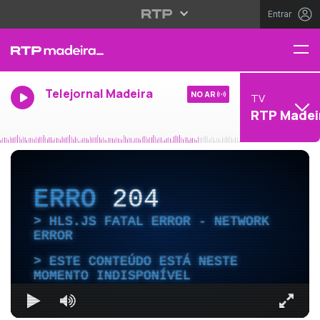
Entrar
Telejornal Madeira
NO AR
TV
RTP Madei
ERRO
204
HLS.JS FATAL ERROR - NETWORK
ERROR
ESTE CONTEÚDO ESTÁ NESTE
MOMENTO INDISPONÍVEL