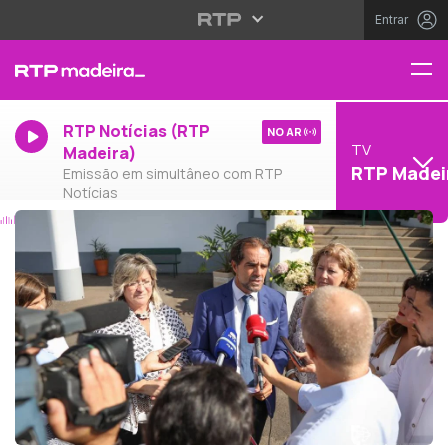
Entrar
RTP Notícias (RTP
NO AR
TV
Madeira)
RTP Madei
Emissão em simultâneo com RTP
Notícias