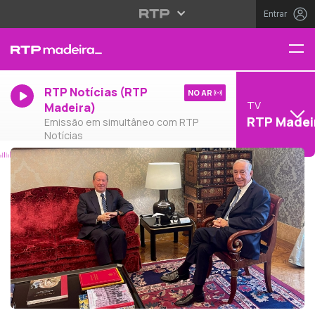
Entrar
RTP Notícias (RTP
NO AR
TV
Madeira)
RTP Madei
Emissão em simultâneo com RTP
Notícias