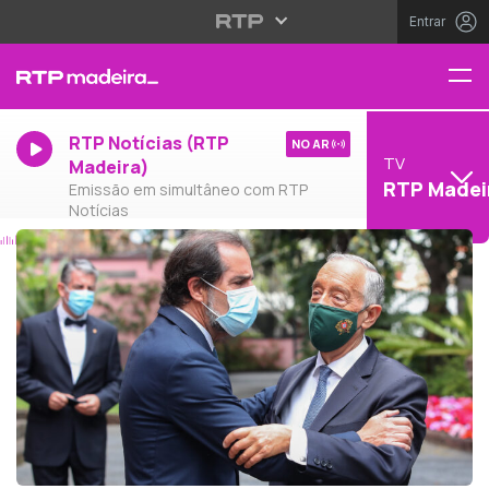
Entrar
RTP Notícias (RTP
NO AR
TV
Madeira)
RTP Madei
Emissão em simultâneo com RTP
Notícias