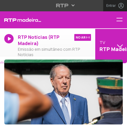
Entrar
RTP Notícias (RTP
NO AR
TV
Madeira)
RTP Madei
Emissão em simultâneo com RTP
Notícias