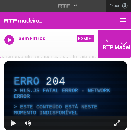
Entrar
Sem Filtros
NO AR
TV
RTP Madei
ERRO
204
HLS.JS FATAL ERROR - NETWORK
ERROR
ESTE CONTEÚDO ESTÁ NESTE
MOMENTO INDISPONÍVEL