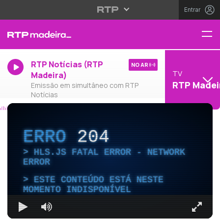
Entrar
RTP Notícias (RTP
NO AR
TV
Madeira)
RTP Madei
Emissão em simultâneo com RTP
Notícias
ERRO
204
HLS.JS FATAL ERROR - NETWORK
ERROR
ESTE CONTEÚDO ESTÁ NESTE
MOMENTO INDISPONÍVEL