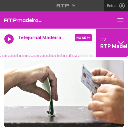
Entrar
Telejornal Madeira
NO AR
TV
RTP Madei