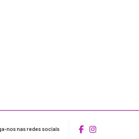
Aceder ao Fac
Aceder ao I
ga-nos nas redes sociais