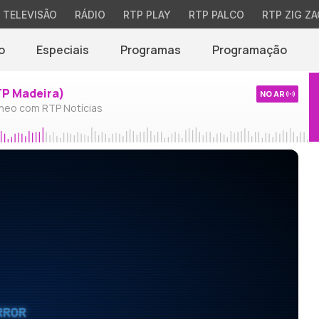
TELEVISÃO
RÁDIO
RTP PLAY
RTP PALCO
RTP ZIG ZA
o
Especiais
Programas
Programação
TP Madeira)
NO AR
neo com RTP Notícias
RROR