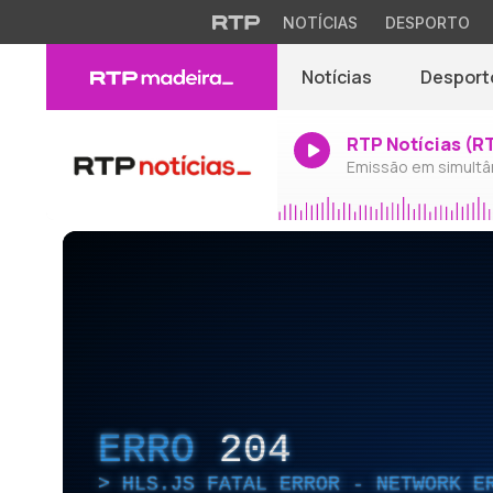
NOTÍCIAS
DESPORTO
Notícias
Desport
RTP Notícias (R
Emissão em simultâ
ERRO
204
HLS.JS FATAL ERROR - NETWORK E