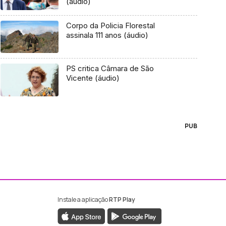
(áudio)
Corpo da Policia Florestal
assinala 111 anos (áudio)
PS critica Câmara de São
Vicente (áudio)
PUB
Instale a aplicação
RTP Play
ebook da RTP Madeira
nstagram da RTP Madeira