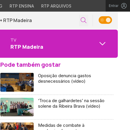
G
RTP ENSINA
RTP ARQUIVOS
Entrar
+ RTP Madeira
TV
RTP Madeira
Pode também gostar
Oposição denuncia gastos
desnecessários (vídeo)
‘Troca de galhardetes’ na sessão
solene da Ribeira Brava (vídeo)
Medidas de combate à