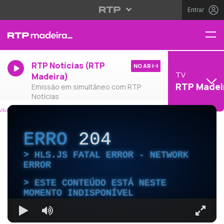
Entrar
RTP Notícias (RTP
NO AR
TV
Madeira)
RTP Madei
Emissão em simultâneo com RTP
Notícias
ERRO
204
HLS.JS FATAL ERROR - NETWORK
ERROR
ESTE CONTEÚDO ESTÁ NESTE
MOMENTO INDISPONÍVEL