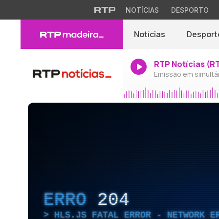
NOTÍCIAS
DESPORTO
Notícias
Desport
RTP Notícias (R
Emissão em simultâ
ERRO
204
HLS.JS FATAL ERROR - NETWORK E