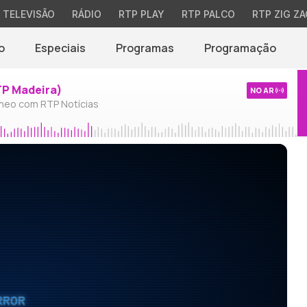
TELEVISÃO
RÁDIO
RTP PLAY
RTP PALCO
RTP ZIG ZA
o
Especiais
Programas
Programação
TP Madeira)
NO AR
neo com RTP Notícias
RROR