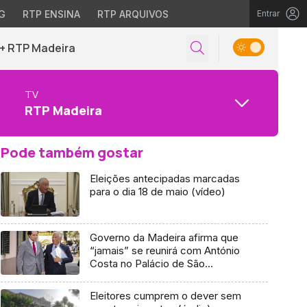
G
RTP ENSINA
RTP ARQUIVOS
Entrar
+ RTP Madeira
TV
RTP Madeira
Pode também gostar
Eleições antecipadas marcadas
para o dia 18 de maio (vídeo)
Governo da Madeira afirma que
“jamais” se reunirá com António
Costa no Palácio de São
Lourenço
Eleitores cumprem o dever sem