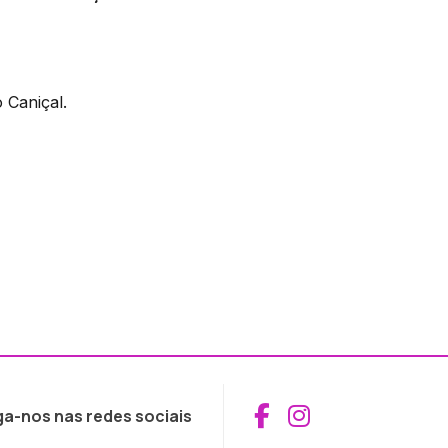
 Caniçal.
Aceder ao Fac
Aceder ao I
ga-nos nas redes sociais