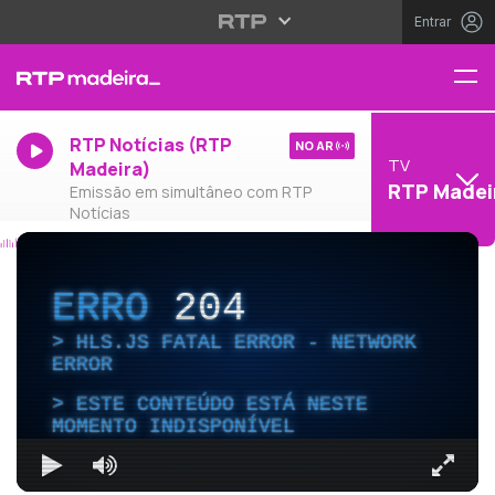
Entrar
RTP Notícias (RTP
NO AR
TV
Madeira)
RTP Madei
Emissão em simultâneo com RTP
Notícias
ERRO
204
HLS.JS FATAL ERROR - NETWORK
ERROR
ESTE CONTEÚDO ESTÁ NESTE
MOMENTO INDISPONÍVEL