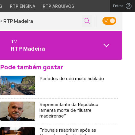
G
RTP ENSINA
RTP ARQUIVOS
Entrar
+ RTP Madeira
TV
RTP Madeira
Pode também gostar
Períodos de céu muito nublado
Representante da República
lamenta morte de “ilustre
madeirense”
Tribunais reabriram após as