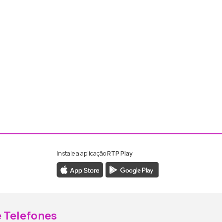
Instale a aplicação
RTP Play
ebook da RTP Madeira
nstagram da RTP Madeira
 Telefones