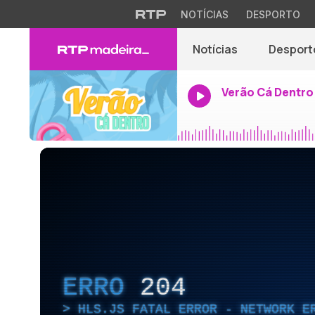
NOTÍCIAS
DESPORTO
Notícias
Desport
Verão Cá Dentro
ERRO
204
HLS.JS FATAL ERROR - NETWORK E