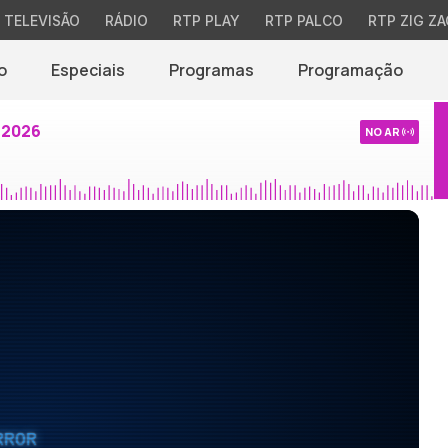
TELEVISÃO
RÁDIO
RTP PLAY
RTP PALCO
RTP ZIG ZA
o
Especiais
Programas
Programação
 2026
NO AR
RROR