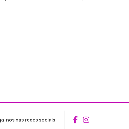
Aceder ao Fac
Aceder ao I
ga-nos nas redes sociais