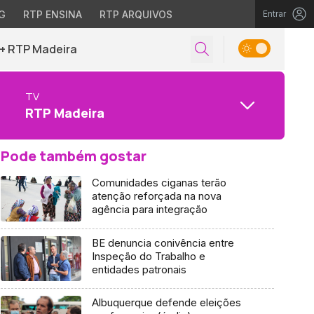
G
RTP ENSINA
RTP ARQUIVOS
Entrar
+ RTP Madeira
TV
RTP Madeira
Pode também gostar
Comunidades ciganas terão
atenção reforçada na nova
agência para integração
BE denuncia conivência entre
Inspeção do Trabalho e
entidades patronais
Albuquerque defende eleições