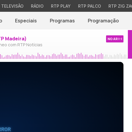
TELEVISÃO
RÁDIO
RTP PLAY
RTP PALCO
RTP ZIG ZA
o
Especiais
Programas
Programação
TP Madeira)
NO AR
neo com RTP Notícias
RROR