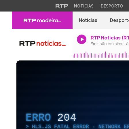
NOTÍCIAS
DESPORTO
Notícias
Desport
RTP Notícias (R
Emissão em simultâ
ERRO
204
HLS.JS FATAL ERROR - NETWORK E