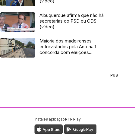
(vídeo)
Albuquerque afirma que não há
secretarias do PSD ou CDS
(vídeo)
Maioria dos madeirenses
entrevistados pela Antena 1
concorda com eleições
antecipadas (áudio)
PUB
Instale a aplicação
RTP Play
ebook da RTP Madeira
nstagram da RTP Madeira