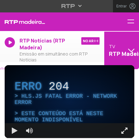
Entrar
RTP Notícias (RTP
NO AR
TV
Madeira)
RTP Madei
Emissão em simultâneo com RTP
Notícias
ERRO
204
HLS.JS FATAL ERROR - NETWORK
ERROR
ESTE CONTEÚDO ESTÁ NESTE
MOMENTO INDISPONÍVEL