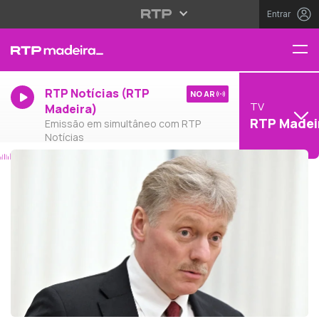
Entrar
RTP Notícias (RTP
NO AR
TV
Madeira)
RTP Madei
Emissão em simultâneo com RTP
Notícias