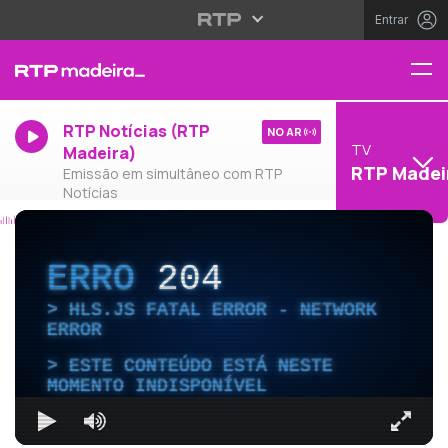
Entrar
RTP Notícias (RTP
NO AR
TV
Madeira)
RTP Madei
Emissão em simultâneo com RTP
Notícias
ERRO
204
HLS.JS FATAL ERROR - NETWORK
ERROR
ESTE CONTEÚDO ESTÁ NESTE
MOMENTO INDISPONÍVEL