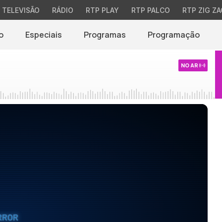
TELEVISÃO
RÁDIO
RTP PLAY
RTP PALCO
RTP ZIG ZA
o
Especiais
Programas
Programação
NO AR
RROR