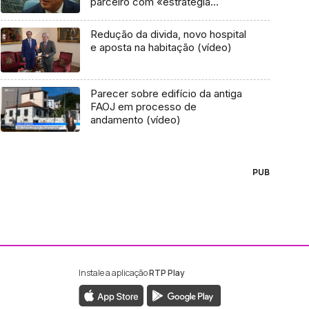
parceiro com «estratégia
correta»
Redução da divida, novo hospital
e aposta na habitação (vídeo)
Parecer sobre edifício da antiga
FAOJ em processo de
andamento (vídeo)
PUB
Instale a aplicação
RTP Play
ebook da RTP Madeira
nstagram da RTP Madeira