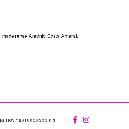
do madeirense António Costa Amaral.
Aceder ao Fac
Aceder ao I
ga-nos nas redes sociais