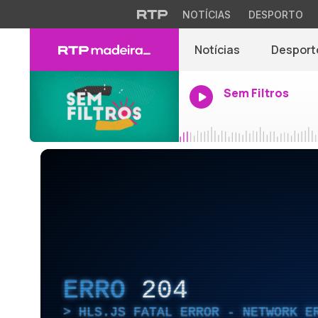
NOTÍCIAS
DESPORTO
Notícias
Desport
Sem Filtros
ERRO
204
HLS.JS FATAL ERROR - NETWORK E