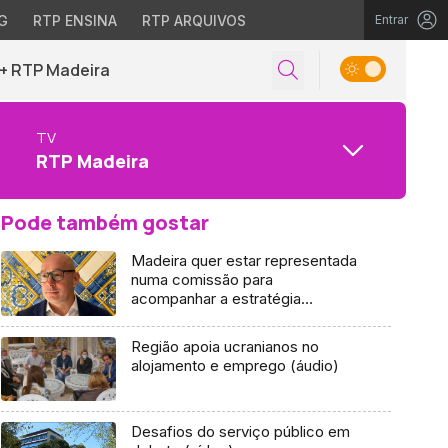
G
RTP ENSINA
RTP ARQUIVOS
Entrar
+ RTP Madeira
TV
RTP Madeira
Pode também gostar
Madeira quer estar representada
numa comissão para
acompanhar a estratégia
europeia das migrações (áudio)
Região apoia ucranianos no
alojamento e emprego (áudio)
Desafios do serviço público em