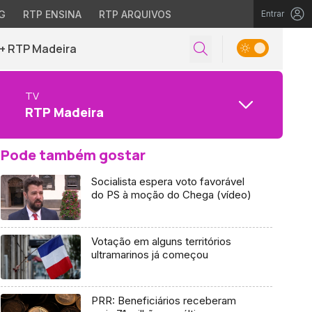
G
RTP ENSINA
RTP ARQUIVOS
Entrar
+ RTP Madeira
TV
RTP Madeira
Pode também gostar
Socialista espera voto favorável
do PS à moção do Chega (vídeo)
Votação em alguns territórios
ultramarinos já começou
PRR: Beneficiários receberam