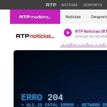
NOTÍCIAS
DESPORTO
Notícias
Desport
RTP Notícias (R
Emissão em simultâ
ERRO
204
HLS.JS FATAL ERROR - NETWORK E