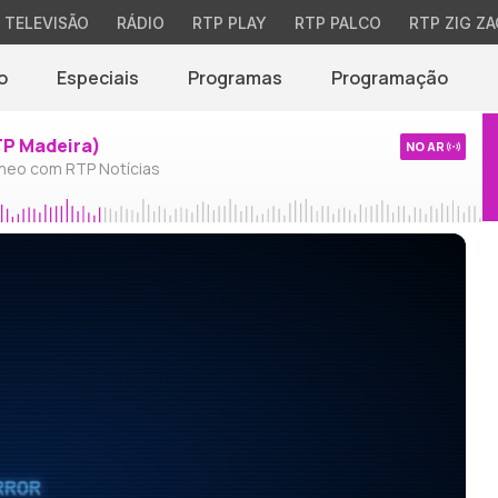
TELEVISÃO
RÁDIO
RTP PLAY
RTP PALCO
RTP ZIG ZA
o
Especiais
Programas
Programação
TP Madeira)
NO AR
neo com RTP Notícias
RROR