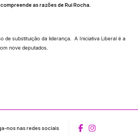
s compreende as razões de Rui Rocha.
 de substituição da liderança. A Iniciativa Liberal é a
 com nove deputados.
Aceder ao Fac
Aceder ao I
ga-nos nas redes sociais