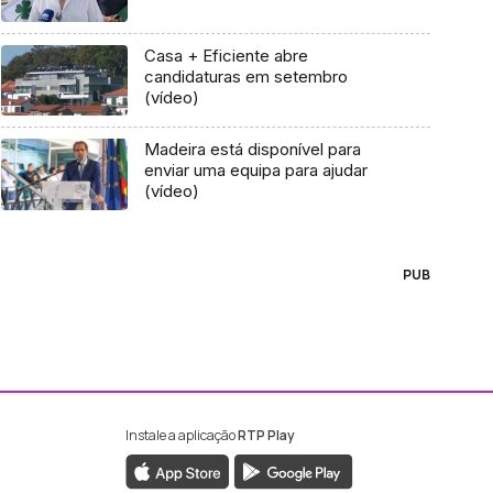
Casa + Eficiente abre
candidaturas em setembro
(vídeo)
Madeira está disponível para
enviar uma equipa para ajudar
(vídeo)
PUB
Instale a aplicação
RTP Play
ebook da RTP Madeira
nstagram da RTP Madeira