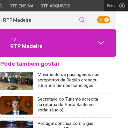
G
RTP ENSINA
RTP ARQUIVOS
Entrar
+ RTP Madeira
TV
RTP Madeira
Pode também gostar
Movimento de passageiros nos
aeroportos da Região cresceu
2,9% em termos homólogos
Secretário do Turismo acredita
na retoma do Porto Santo no
verão (áudio)
Portugal continua com o gás