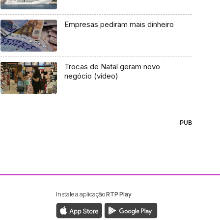
Empresas pediram mais dinheiro
Trocas de Natal geram novo
negócio (vídeo)
PUB
Instale a aplicação
RTP Play
ebook da RTP Madeira
nstagram da RTP Madeira