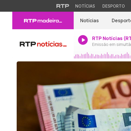
NOTÍCIAS
DESPORTO
Notícias
Desport
RTP Notícias (R
Emissão em simultâ