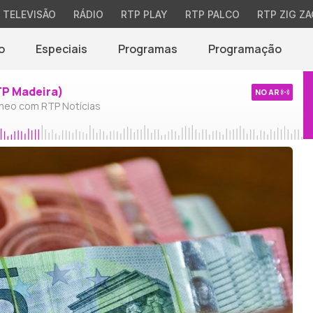
TELEVISÃO
RÁDIO
RTP PLAY
RTP PALCO
RTP ZIG ZA
o
Especiais
Programas
Programação
TP Madeira)
NO AR
neo com RTP Notícias