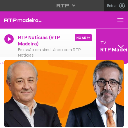
Entrar
RTP Notícias (RTP
NO AR
TV
Madeira)
RTP Madei
Emissão em simultâneo com RTP
Notícias