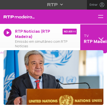
Entrar
RTP Notícias (RTP
NO AR
TV
Madeira)
RTP Madei
Emissão em simultâneo com RTP
Notícias