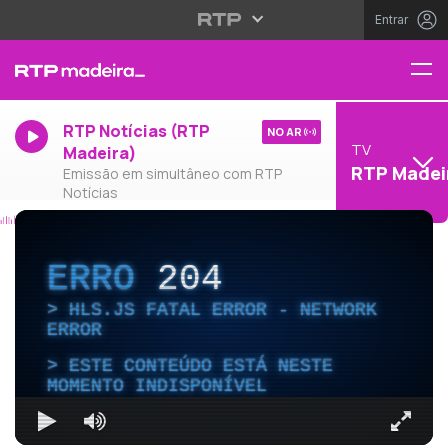
Entrar
RTP Notícias (RTP
NO AR
TV
Madeira)
RTP Madei
Emissão em simultâneo com RTP
Notícias
ERRO
204
HLS.JS FATAL ERROR - NETWORK
ERROR
ESTE CONTEÚDO ESTÁ NESTE
MOMENTO INDISPONÍVEL