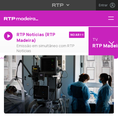
Entrar
RTP Notícias (RTP
NO AR
TV
Madeira)
RTP Madei
Emissão em simultâneo com RTP
Notícias