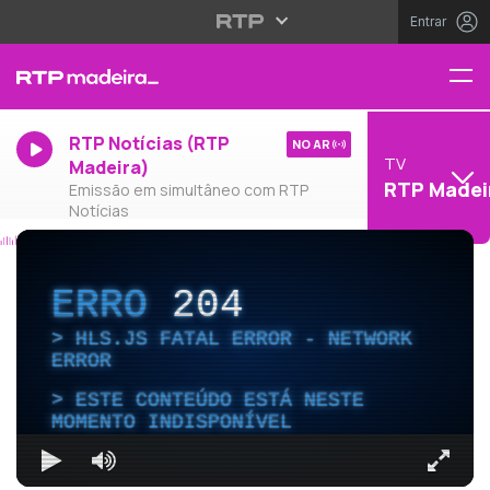
Entrar
RTP Notícias (RTP
NO AR
TV
Madeira)
RTP Madei
Emissão em simultâneo com RTP
Notícias
ERRO
204
HLS.JS FATAL ERROR - NETWORK
ERROR
ESTE CONTEÚDO ESTÁ NESTE
MOMENTO INDISPONÍVEL