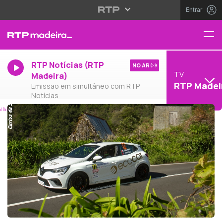
Entrar
RTP Notícias (RTP
NO AR
TV
Madeira)
RTP Madei
Emissão em simultâneo com RTP
Notícias