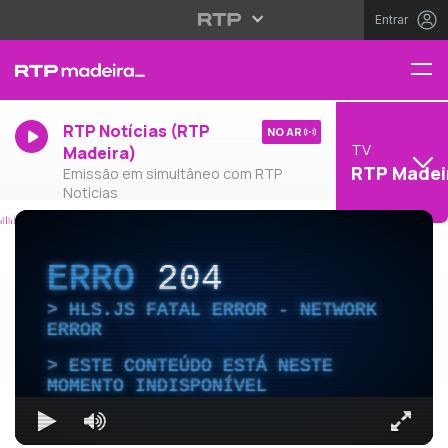
Entrar
RTP Notícias (RTP
NO AR
TV
Madeira)
RTP Madei
Emissão em simultâneo com RTP
Notícias
ERRO
204
HLS.JS FATAL ERROR - NETWORK
ERROR
ESTE CONTEÚDO ESTÁ NESTE
MOMENTO INDISPONÍVEL