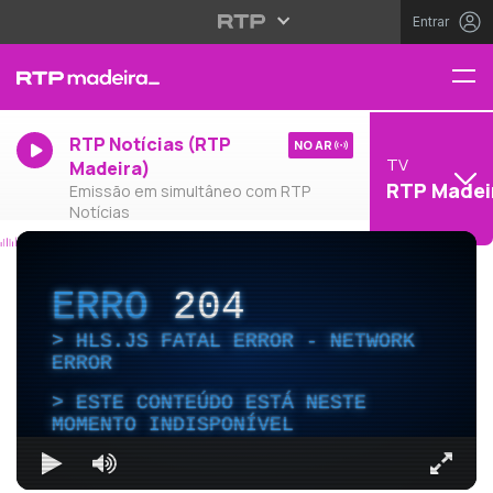
Entrar
RTP Notícias (RTP
NO AR
TV
Madeira)
RTP Madei
Emissão em simultâneo com RTP
Notícias
ERRO
204
HLS.JS FATAL ERROR - NETWORK
ERROR
ESTE CONTEÚDO ESTÁ NESTE
MOMENTO INDISPONÍVEL