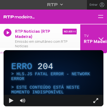
Entrar
RTP Notícias (RTP
NO AR
TV
Madeira)
RTP Madei
Emissão em simultâneo com RTP
Notícias
ERRO
204
HLS.JS FATAL ERROR - NETWORK
ERROR
ESTE CONTEÚDO ESTÁ NESTE
MOMENTO INDISPONÍVEL