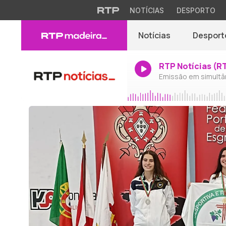
NOTÍCIAS
DESPORTO
Notícias
Desport
RTP Notícias (R
Emissão em simultâ