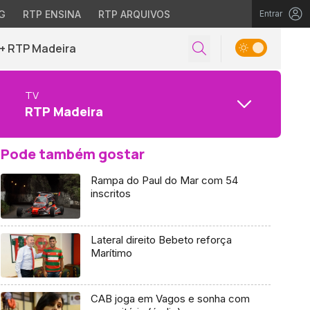
G
RTP ENSINA
RTP ARQUIVOS
Entrar
+ RTP Madeira
TV
RTP Madeira
Pode também gostar
Rampa do Paul do Mar com 54
inscritos
Lateral direito Bebeto reforça
Marítimo
CAB joga em Vagos e sonha com