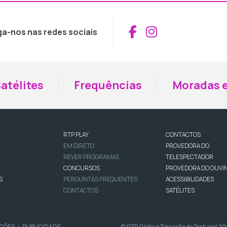
Aceder ao Fac
Aceder ao I
ga-nos nas redes sociais
atélites
Frequências
Moradas e
RTP PLAY
CONTACTOS
EM DIRETO
PROVEDORA DO
REVER PROGRAMAS
TELESPECTADOR
CONCURSOS
PROVEDORA DO OUVI
S
PERGUNTAS FREQUENTES
ACESSIBILIDADES
CONTACTOS
SATÉLITES
IÇÕES
PUBLICIDADE
© RTP, Rádio e Televisão de Portugal 2
|