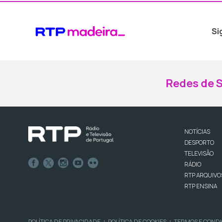
Si
Redes de S
NOTÍCIAS
DESPORTO
TELEVISÃO
RÁDIO
RTP ARQUIVO
RTP ENSINA
POLÍTICA DE PRIVACIDADE
POLÍTICA DE COOKIES
TERMOS E COND
|
|