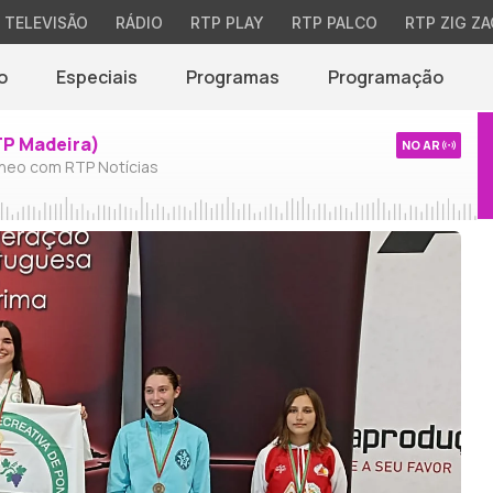
TELEVISÃO
RÁDIO
RTP PLAY
RTP PALCO
RTP ZIG ZA
o
Especiais
Programas
Programação
TP Madeira)
NO AR
neo com RTP Notícias