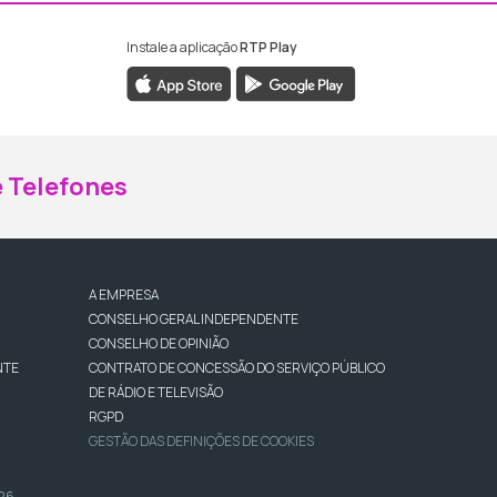
Instale a aplicação
RTP Play
ebook da RTP Madeira
nstagram da RTP Madeira
 Telefones
A EMPRESA
CONSELHO GERAL INDEPENDENTE
CONSELHO DE OPINIÃO
NTE
CONTRATO DE CONCESSÃO DO SERVIÇO PÚBLICO
DE RÁDIO E TELEVISÃO
RGPD
GESTÃO DAS DEFINIÇÕES DE COOKIES
026