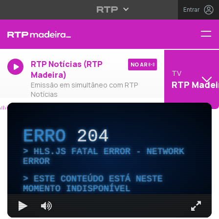
Entrar
RTP Notícias (RTP
NO AR
TV
Madeira)
RTP Madei
Emissão em simultâneo com RTP
Notícias
ERRO
204
HLS.JS FATAL ERROR - NETWORK
ERROR
ESTE CONTEÚDO ESTÁ NESTE
MOMENTO INDISPONÍVEL