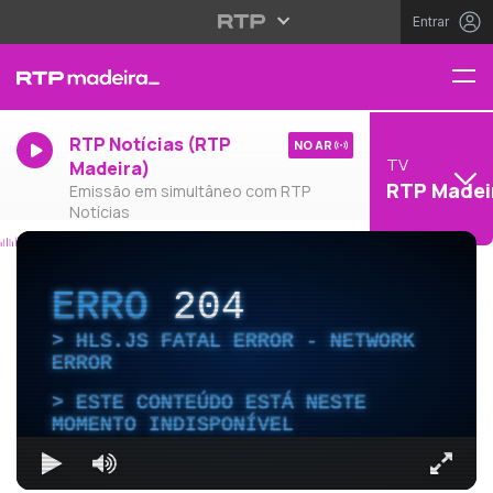
Entrar
RTP Notícias (RTP
NO AR
TV
Madeira)
RTP Madei
Emissão em simultâneo com RTP
Notícias
ERRO
204
HLS.JS FATAL ERROR - NETWORK
ERROR
ESTE CONTEÚDO ESTÁ NESTE
MOMENTO INDISPONÍVEL