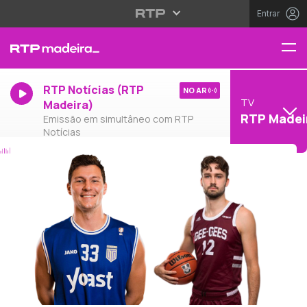
Entrar
RTP Notícias (RTP
NO AR
TV
Madeira)
RTP Madei
Emissão em simultâneo com RTP
Notícias