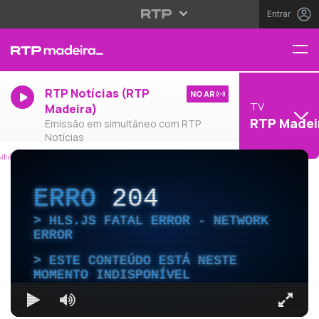
Entrar
RTP Notícias (RTP
NO AR
TV
Madeira)
RTP Madei
Emissão em simultâneo com RTP
Notícias
ERRO
204
HLS.JS FATAL ERROR - NETWORK
ERROR
ESTE CONTEÚDO ESTÁ NESTE
MOMENTO INDISPONÍVEL