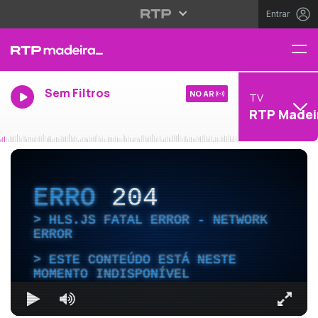
Entrar
Sem Filtros
NO AR
TV
RTP Madei
ERRO
204
HLS.JS FATAL ERROR - NETWORK
ERROR
ESTE CONTEÚDO ESTÁ NESTE
MOMENTO INDISPONÍVEL