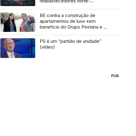
reabastecedores norte-
americanos
BE contra a construção de
apartamentos de luxo «em
beneficio do Grupo Pestana e do
Grupo AFA» (áudio)
PS é um “partido de unidade”
(vídeo)
PUB