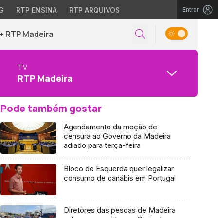
G
RTP ENSINA
RTP ARQUIVOS
Entrar
+ RTP Madeira
TV
RTP Madeira
Pode também gostar
Agendamento da moção de
censura ao Governo da Madeira
adiado para terça-feira
Bloco de Esquerda quer legalizar
consumo de canábis em Portugal
Diretores das pescas de Madeira