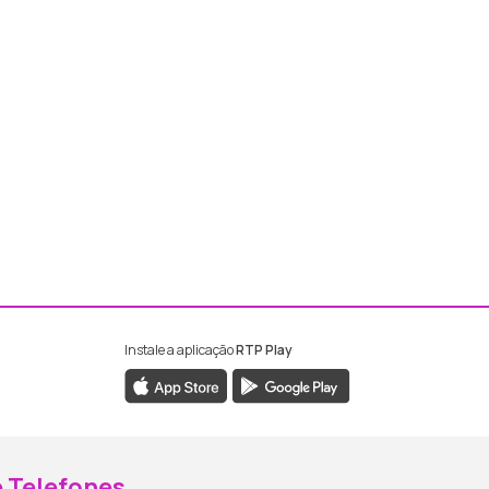
Instale a aplicação
RTP Play
ebook da RTP Madeira
nstagram da RTP Madeira
 Telefones