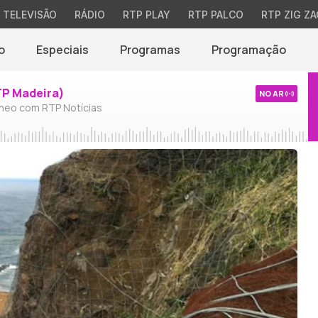
TELEVISÃO
RÁDIO
RTP PLAY
RTP PALCO
RTP ZIG ZA
o
Especiais
Programas
Programação
TP Madeira)
NO AR
neo com RTP Notícias