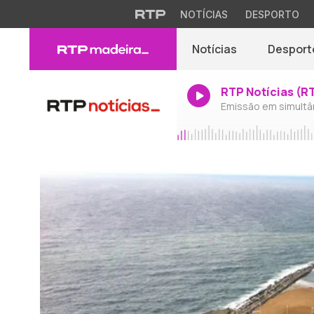
NOTÍCIAS
DESPORTO
Notícias
Desport
RTP Notícias (R
Emissão em simultâ