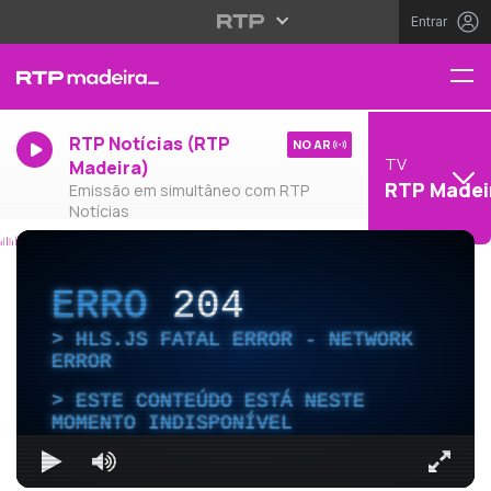
Entrar
RTP Notícias (RTP
NO AR
TV
Madeira)
RTP Madei
Emissão em simultâneo com RTP
Notícias
ERRO
204
HLS.JS FATAL ERROR - NETWORK
ERROR
ESTE CONTEÚDO ESTÁ NESTE
MOMENTO INDISPONÍVEL