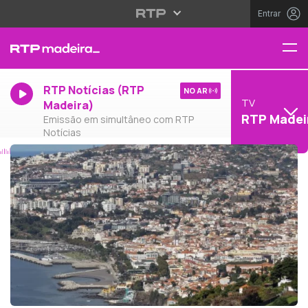
Entrar
RTP Notícias (RTP
NO AR
TV
Madeira)
RTP Madei
Emissão em simultâneo com RTP
Notícias