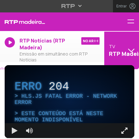
Entrar
RTP Notícias (RTP
NO AR
TV
Madeira)
RTP Madei
Emissão em simultâneo com RTP
Notícias
ERRO
204
HLS.JS FATAL ERROR - NETWORK
ERROR
ESTE CONTEÚDO ESTÁ NESTE
MOMENTO INDISPONÍVEL