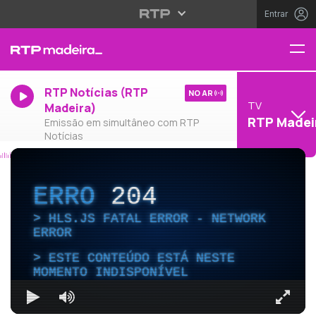
Entrar
RTP Notícias (RTP
NO AR
TV
Madeira)
RTP Madei
Emissão em simultâneo com RTP
Notícias
ERRO
204
HLS.JS FATAL ERROR - NETWORK
ERROR
ESTE CONTEÚDO ESTÁ NESTE
MOMENTO INDISPONÍVEL