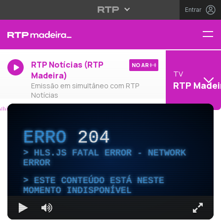
Entrar
RTP Notícias (RTP
NO AR
TV
Madeira)
RTP Madei
Emissão em simultâneo com RTP
Notícias
ERRO
204
HLS.JS FATAL ERROR - NETWORK
ERROR
ESTE CONTEÚDO ESTÁ NESTE
MOMENTO INDISPONÍVEL