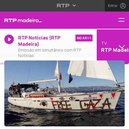
Entrar
RTP Notícias (RTP
NO AR
TV
Madeira)
RTP Madei
Emissão em simultâneo com RTP
Notícias