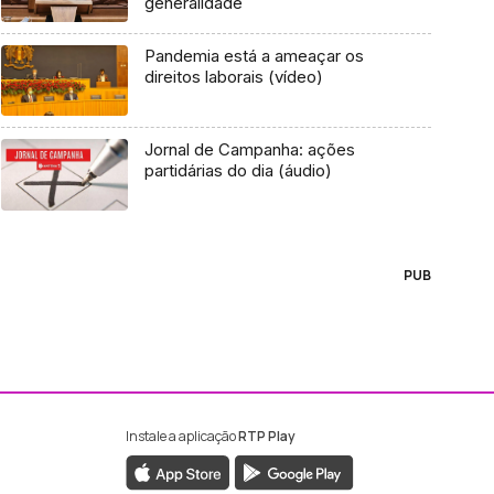
generalidade
Pandemia está a ameaçar os
direitos laborais (vídeo)
Jornal de Campanha: ações
partidárias do dia (áudio)
PUB
Instale a aplicação
RTP Play
ebook da RTP Madeira
nstagram da RTP Madeira