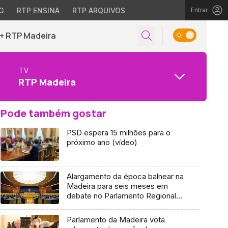
G
RTP ENSINA
RTP ARQUIVOS
Entrar
+ RTP Madeira
TV
RTP Madeira
Pode também gostar
PSD espera 15 milhões para o
próximo ano (vídeo)
Alargamento da época balnear na
Madeira para seis meses em
debate no Parlamento Regional
(Áudio)
Parlamento da Madeira vota