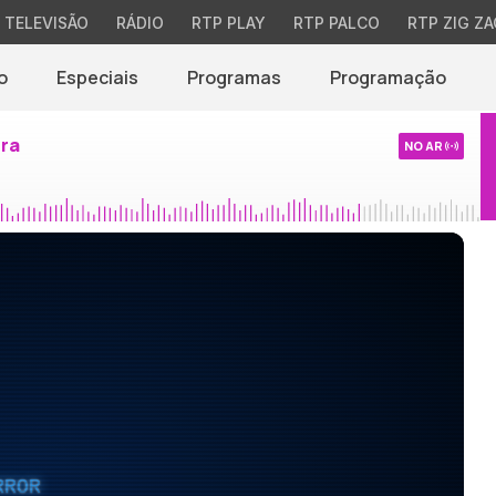
TELEVISÃO
RÁDIO
RTP PLAY
RTP PALCO
RTP ZIG ZA
o
Especiais
Programas
Programação
ira
NO AR
RROR