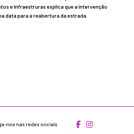
tos e Infraestruras explica que a intervenção
a data para a reabertura da estrada.
Aceder ao Fac
Aceder ao I
ga-nos nas redes sociais