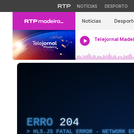
NOTÍCIAS
DESPORTO
Notícias
Desport
Telejornal Made
ERRO
204
HLS.JS FATAL ERROR - NETWORK E