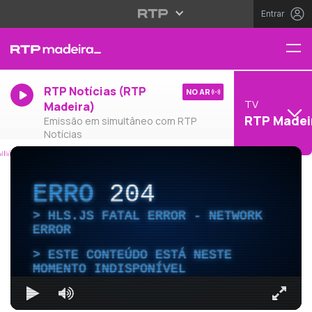
Entrar
RTP Notícias (RTP
NO AR
TV
Madeira)
RTP Madei
Emissão em simultâneo com RTP
Notícias
ERRO
204
HLS.JS FATAL ERROR - NETWORK
ERROR
ESTE CONTEÚDO ESTÁ NESTE
MOMENTO INDISPONÍVEL