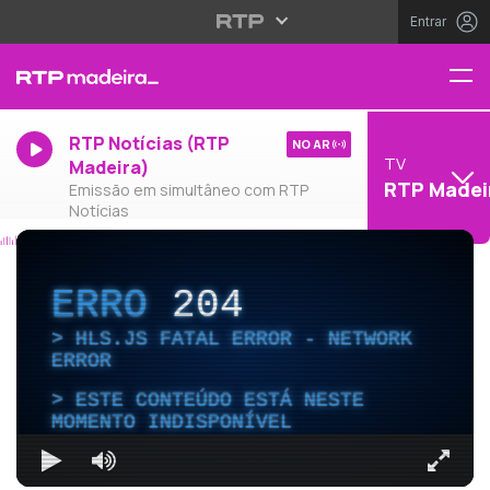
Entrar
RTP Notícias (RTP
NO AR
TV
Madeira)
RTP Madei
Emissão em simultâneo com RTP
Notícias
ERRO
204
HLS.JS FATAL ERROR - NETWORK
ERROR
ESTE CONTEÚDO ESTÁ NESTE
MOMENTO INDISPONÍVEL