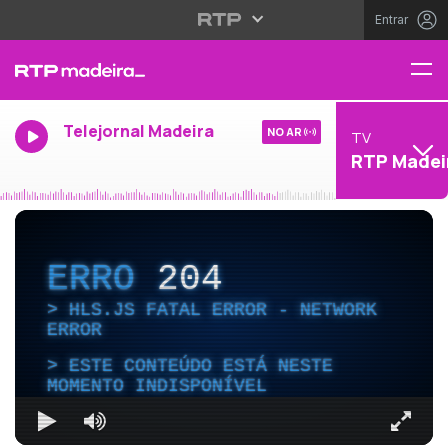
Entrar
Telejornal Madeira
NO AR
TV
RTP Madei
ERRO
204
HLS.JS FATAL ERROR - NETWORK
ERROR
ESTE CONTEÚDO ESTÁ NESTE
MOMENTO INDISPONÍVEL