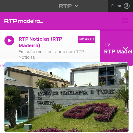
Entrar
RTP Notícias (RTP
NO AR
TV
Madeira)
RTP Madei
Emissão em simultâneo com RTP
Notícias