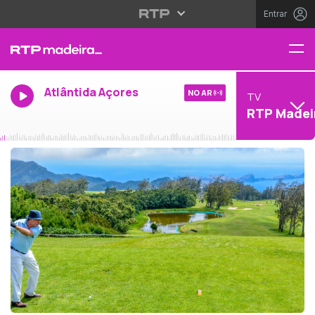
Entrar
Atlântida Açores
NO AR
TV
RTP Madei