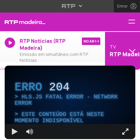
Entrar
RTP Notícias (RTP
NO AR
TV
Madeira)
RTP Madei
Emissão em simultâneo com RTP
Notícias
ERRO
204
HLS.JS FATAL ERROR - NETWORK
ERROR
ESTE CONTEÚDO ESTÁ NESTE
MOMENTO INDISPONÍVEL