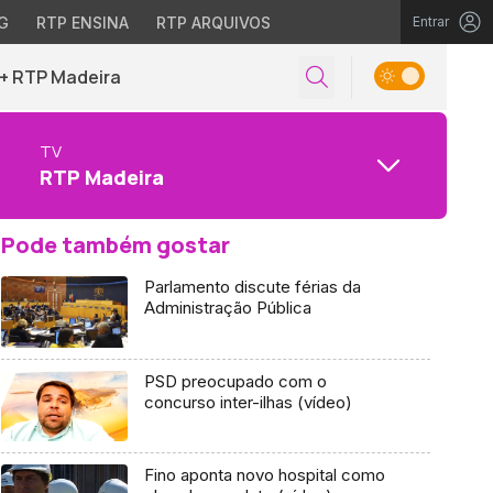
G
RTP ENSINA
RTP ARQUIVOS
Entrar
+ RTP Madeira
TV
RTP Madeira
Pode também gostar
Parlamento discute férias da
Administração Pública
PSD preocupado com o
concurso inter-ilhas (vídeo)
Fino aponta novo hospital como