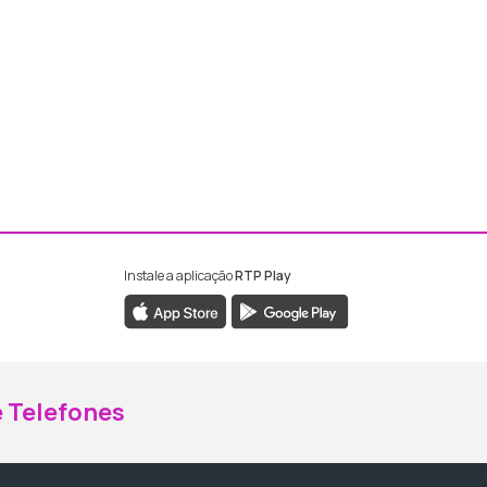
Instale a aplicação
RTP Play
ebook da RTP Madeira
nstagram da RTP Madeira
 Telefones