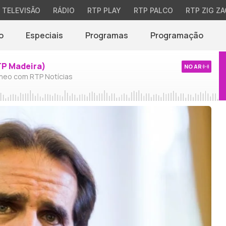
TELEVISÃO
RÁDIO
RTP PLAY
RTP PALCO
RTP ZIG ZA
o
Especiais
Programas
Programação
TP Madeira)
NO AR
neo com RTP Notícias