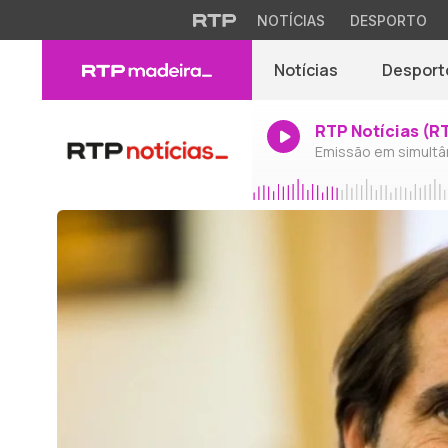
NOTÍCIAS
DESPORTO
Notícias
Desport
RTP Notícias (R
Emissão em simultâ